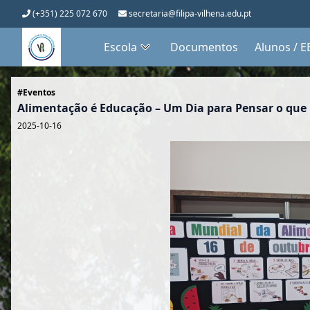
(+351) 225 072 670
secretaria@filipa-vilhena.edu.pt
Escola
Documentos
Alunos / E
#Eventos
Alimentação é Educação – Um Dia para Pensar o qu
2025-10-16