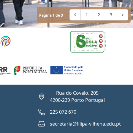
1
2
3
Página 1 de 3
Rua do Covelo, 205
4200-239 Porto Portugal
225 072 670
secretaria@filipa-vilhena.edu.pt