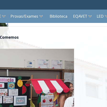
E
Provas/Exames
Biblioteca
EQAVET
LED
e Comemos