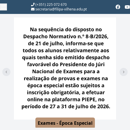
(+351) 225 072 670
secretaria@filipa-vilhena.edu.pt
Exames - Época Especial